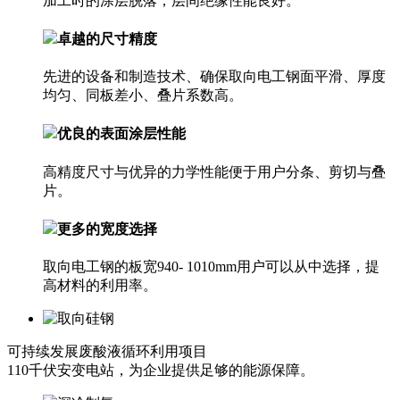
加工时的涂层脱落；层间绝缘性能良好。
卓越的尺寸精度
先进的设备和制造技术、确保取向电工钢面平滑、厚度
均匀、同板差小、叠片系数高。
优良的表面涂层性能
高精度尺寸与优异的力学性能便于用户分条、剪切与叠
片。
更多的宽度选择
取向电工钢的板宽940- 1010mm用户可以从中选择，提
高材料的利用率。
可持续发展
废酸液循环利用项目
110千伏安变电站，为企业提供足够的能源保障。