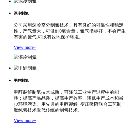
深冷制氮
公司采用深冷空分制氮技术，具有良好的可靠性和稳定
性，产气量大，可做到0氧含量，氮气指标好，不会产生
有害的废气,可以有效地保护环境。
View more+
甲醇制氢
甲醇裂解制氢技术成熟，可降低工业生产过程中的能
耗：提高产品品质，提高生产效率、降低生产成本和减
少环境污染。用先进的甲醇裂解+变压吸附联合工艺制
取纯氢技术取代传统的制氢技术。
View more+