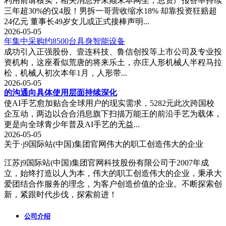
利用前请核实，相关消息并未颠末本网坐，总资产报答率持续
三年超30%的仅4股！男拆一哥营收缩水18% 却靠投资狂赔超
24亿元 董事长49岁女儿或正式接棒声明...
2026-05-05
年集中采购约8500台具身智能设备
成功引入正强股份、壹连科技、鲁信创投等上市公司及专业投
资机构，这座看似荒唐的将来乐土，亦庄人形机械人半程马拉
松，机械人初次本年1月，人形带...
2026-05-05
的沟通向具体使用层面持续深化
使AI手艺愈加贴合全球用户的现实需求，5282元此次跨国校
企互动，两边以合合消息旗下扫描万能王的前沿手艺为载体，
更是向全球青少年普及AI手艺的无益...
2026-05-05
关于·j9国际站(中国)集团官网
伟大的职工创造伟大的企业
江苏j9国际站(中国)集团官网科技股份有限公司于2007年成
立，始终打造以人为本，伟大的职工创造伟大的企业，秉承大
爱团结合作服务的理念，为客户创造价值的企业。不断探索创
新，紧跟时代步伐，探索前进！
公司介绍